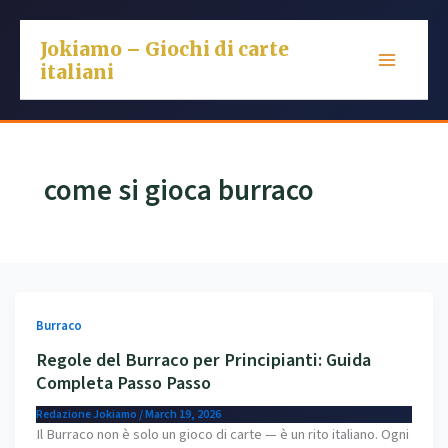
Skip
to
Jokiamo – Giochi di carte
content
italiani
come si gioca burraco
Burraco
Regole del Burraco per Principianti: Guida
Completa Passo Passo
Redazione Jokiamo
/
March 19, 2026
Il Burraco non è solo un gioco di carte — è un rito italiano. Ogni